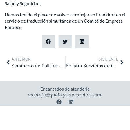
Salud y Seguridad,
Hemos tenido el placer de volver a trabajar en Frankfurt en el
servicio de traducción simultánea de un Comité de Empresa
Europeo
Prev
Nex
ANTERIOR
SIGUIENTE
Seminario de Política Común de Seguridad y Defensa
En latín Servicios de interpretación para la European Union Agency for Railways
Encantados de atenderle
niceinfo@qualityinterpreters.com
F
L
a
i
c
n
How can we help you?
e
k
b
e
o
d