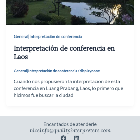
General|Interpretación de conferencia
Interpretación de conferencia en
Laos
General|Interpretación de conferencia
/
displaynone
Cuando nos propusieron la interpretación de esta
conferencia en Luang Prabang, Laos, lo primero que
hicimos fue buscar la ciudad
Encantados de atenderle
niceinfo@qualityinterpreters.com
F
L