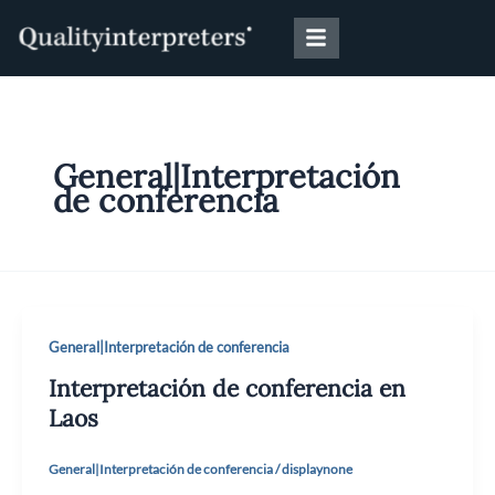
Ir
al
contenido
General|Interpretación
de conferencia
General|Interpretación de conferencia
Interpretación de conferencia en
Laos
General|Interpretación de conferencia
/
displaynone