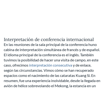
Interpretación de conferencia internacional
En las reuniones de la sala principal de la conferencia huno
cabina de interpretación simultánea de francés y de español.
El idioma principal de la conferencia es el inglés. También
tuvimos la posibilidad de hacer una visita de campo, en este
caso, ofrecimos
interpretación consecutiva
y de enlace,
según las circunstancias. Vimos cómo se han recuperado
espacios como el nacimiento de las cataratas Kuang Si. En
resumen, fue una experiencia inolvidable, desde la llegada en
avión de hélice sobrevolando el Mekong, la estancia en un
resort apartado y tranquilo, a las visitas al mercado
nocturno… En fin, nos enamoramos del país y espero que
tengamos la ocasión de regresar en un futuro no muy lejano.