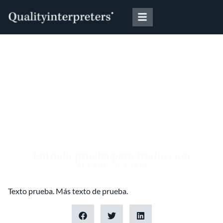
Ir
al
contenido
Entrada prueba para traducción
1 DE ENERO DE 1970
Texto prueba. Más texto de prueba.