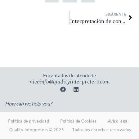
Nex
SIGUIENTE
Interpretación de conferencia en Laos
Encantados de atenderle
niceinfo@qualityinterpreters.com
F
L
a
i
c
n
How can we help you?
e
k
b
e
o
d
o
i
Política de privacidad
Política de Cookies
Aviso legal
k
n
Quality Interpreters © 2025
Todos los derechos reservados.