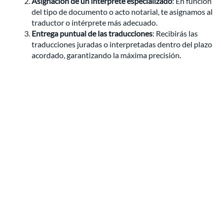
Asignación de un intérprete especializado
: En función
del tipo de documento o acto notarial, te asignamos al
traductor o intérprete más adecuado.
Entrega puntual de las traducciones
: Recibirás las
traducciones juradas o interpretadas dentro del plazo
acordado, garantizando la máxima precisión.
En
Quality Interpreters
, nos enorgullece ofrecer un servicio
integral de
traducción e interpretación para notarías
en
Valencia. Si necesitas asistencia en
actos notariales
internacionales
o traducción de documentos legales
complejos, no dudes en contactar con nosotros. Nuestro
equipo está preparado para ofrecerte el soporte lingüístico
que necesitas en todos tus trámites notariales.
Prev
Nex
ANTERIOR
SIGUIENTE
Traducción simultánea para el congreso internacional BIOAG
Traducción simultánea para la Policía Local de Valencia